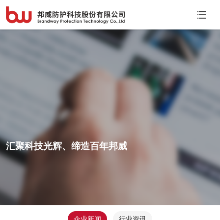
汇聚科技光辉、缔造百年邦威
企业新闻
行业资讯